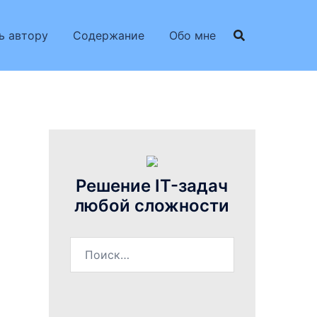
ь автору
Содержание
Обо мне
Решение IT-задач
любой сложности
Найти: