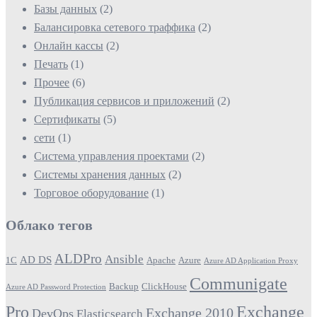
Базы данных
(2)
Балансировка сетевого траффика
(2)
Онлайн кассы
(2)
Печать
(1)
Прочее
(6)
Публикация сервисов и приложений
(2)
Сертификаты
(5)
сети
(1)
Система управления проектами
(2)
Системы хранения данных
(2)
Торговое оборудование
(1)
Облако тегов
ALDPro
Ansible
AD DS
1С
Apache
Azure
Azure AD Application Proxy
Communigate
Backup
ClickHouse
Azure AD Password Protection
Pro
Exchange
Exchange 2010
DevOps
Elasticsearch