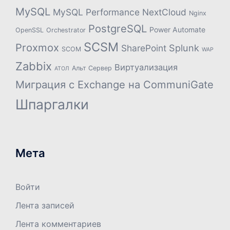
MySQL
MySQL Performance
NextCloud
Nginx
PostgreSQL
Power Automate
OpenSSL
Orchestrator
SCSM
Proxmox
Splunk
SharePoint
SCOM
WAP
Zabbix
Виртуализация
Альт Сервер
АТОЛ
Миграция с Exchange на CommuniGate
Шпаргалки
Мета
Войти
Лента записей
Лента комментариев