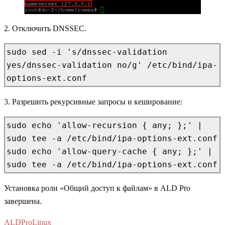
2. Отключить DNSSEC.
sudo sed -i 's/dnssec-validation 
yes/dnssec-validation no/g' /etc/bind/ipa-
options-ext.conf
3. Разрешить рекурсивные запросы и кеширование:
sudo echo 'allow-recursion { any; };' | 
sudo tee -a /etc/bind/ipa-options-ext.conf

sudo echo 'allow-query-cache { any; };' | 
sudo tee -a /etc/bind/ipa-options-ext.conf
Установка роли «Общий доступ к файлам» в ALD Pro
завершена.
ALDPro
Linux