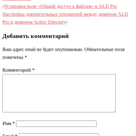
Навигация
Установка роли «Общий доступ к файлам» в ALD Pro
записи
Настройка доверительных отношений между доменом ALD
Pro и доменом Active Directory
Добавить комментарий
Ваш адрес email не будет опубликован.
Обязательные поля
помечены
*
Комментарий
*
Имя
*