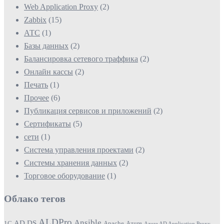
Web Application Proxy
(2)
Zabbix
(15)
АТС
(1)
Базы данных
(2)
Балансировка сетевого траффика
(2)
Онлайн кассы
(2)
Печать
(1)
Прочее
(6)
Публикация сервисов и приложений
(2)
Сертификаты
(5)
сети
(1)
Система управления проектами
(2)
Системы хранения данных
(2)
Торговое оборудование
(1)
Облако тегов
ALDPro
Ansible
AD DS
1С
Apache
Azure
Azure AD Application Proxy