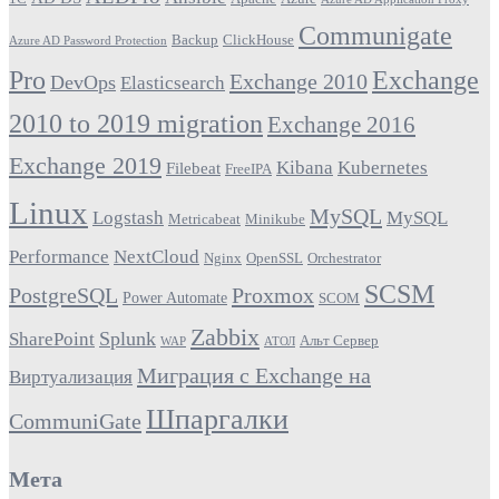
Communigate
Backup
ClickHouse
Azure AD Password Protection
Pro
Exchange
Exchange 2010
DevOps
Elasticsearch
2010 to 2019 migration
Exchange 2016
Exchange 2019
Kibana
Kubernetes
Filebeat
FreeIPA
Linux
MySQL
Logstash
MySQL
Metricabeat
Minikube
Performance
NextCloud
Nginx
OpenSSL
Orchestrator
SCSM
PostgreSQL
Proxmox
Power Automate
SCOM
Zabbix
Splunk
SharePoint
Альт Сервер
WAP
АТОЛ
Миграция с Exchange на
Виртуализация
Шпаргалки
CommuniGate
Мета