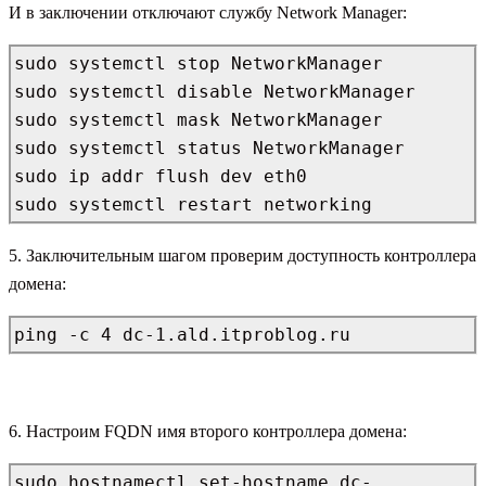
И в заключении отключают службу Network Manager:
sudo systemctl stop NetworkManager

sudo systemctl disable NetworkManager

sudo systemctl mask NetworkManager

sudo systemctl status NetworkManager

sudo ip addr flush dev eth0

sudo systemctl restart networking
5. Заключительным шагом проверим доступность контроллера
домена:
ping -c 4 dc-1.ald.itproblog.ru
6. Настроим FQDN имя второго контроллера домена:
sudo hostnamectl set-hostname dc-