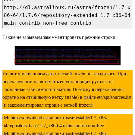
http://dl.astralinux.ru/astra/frozen/1.7_x
86-64/1.7.6/repository-extended 1.7_x86-64 
main contrib non-free contrib
Также не забываем закомментировать прежние строки:
Но вот у меня почему-то с веткой frozen не заладилось. При
переключении на ветку frozen установщик ругался на
сломанные зависимости пакетов. Поэтому я переключился
обратно на стабильную ветку (stable) в файле etc/apt/sources.list
(и закомментировал строки с веткой frozen):
deb https://download.astralinux.ru/astra/stable/1.7_x86-
64/repository-base/ 1.7_x86-64 main contrib non-free
deb https://download.astralinux.ru/astra/stable/1.7_x86-