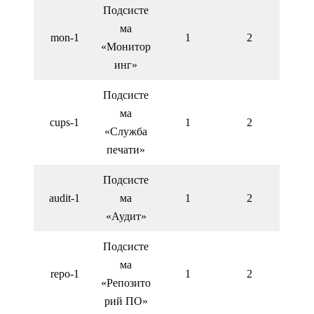
Подсисте
ма
mon-1
1
2
«Монитор
инг»
Подсисте
ма
cups-1
1
2
«Служба
печати»
Подсисте
audit-1
ма
1
2
«Аудит»
Подсисте
ма
repo-1
1
2
«Репозито
рий ПО»