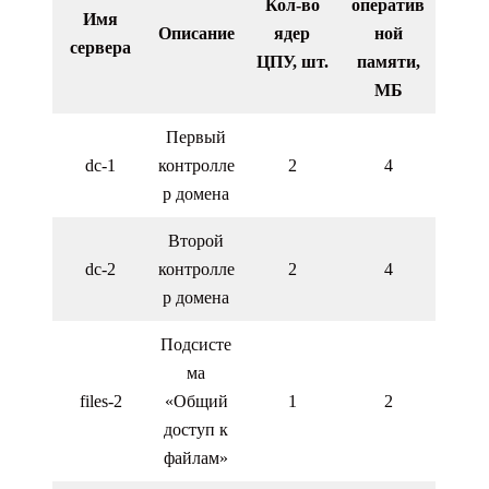
Кол-во
оператив
Имя
Описание
ядер
ной
сервера
ЦПУ, шт.
памяти,
МБ
Первый
dc-1
контролле
2
4
р домена
Второй
dc-2
контролле
2
4
р домена
Подсисте
ма
files-2
«Общий
1
2
доступ к
файлам»