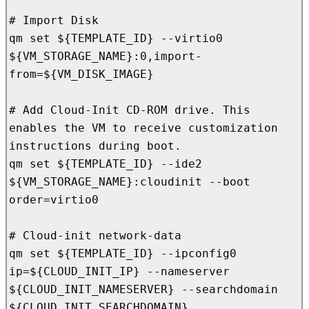
# Import Disk

qm set ${TEMPLATE_ID} --virtio0 
${VM_STORAGE_NAME}:0,import-
from=${VM_DISK_IMAGE}

# Add Cloud-Init CD-ROM drive. This 
enables the VM to receive customization 
instructions during boot.

qm set ${TEMPLATE_ID} --ide2 
${VM_STORAGE_NAME}:cloudinit --boot 
order=virtio0

# Cloud-init network-data

qm set ${TEMPLATE_ID} --ipconfig0 
ip=${CLOUD_INIT_IP} --nameserver 
${CLOUD_INIT_NAMESERVER} --searchdomain 
${CLOUD_INIT_SEARCHDOMAIN}
