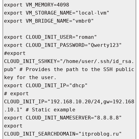
export VM_MEMORY=4098

export VM_STORAGE_NAME="local-lvm"

export VM_BRIDGE_NAME="vmbr0"

export CLOUD_INIT_USER="roman"

export CLOUD_INIT_PASSWORD="Qwerty123"

#export 
CLOUD_INIT_SSHKEY="/home/user/.ssh/id_rsa.
pub" # Provides the path to the SSH public 
key for the user.

export CLOUD_INIT_IP="dhcp"

# export 
CLOUD_INIT_IP="192.168.10.20/24,gw=192.168
.10.1" # Static example

export CLOUD_INIT_NAMESERVER="8.8.8.8"

export 
CLOUD_INIT_SEARCHDOMAIN="itproblog.ru"
