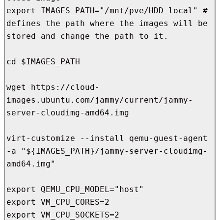
export IMAGES_PATH="/mnt/pve/HDD_local" # 
defines the path where the images will be 
stored and change the path to it.

cd $IMAGES_PATH

wget https://cloud-
images.ubuntu.com/jammy/current/jammy-
server-cloudimg-amd64.img

virt-customize --install qemu-guest-agent 
-a "${IMAGES_PATH}/jammy-server-cloudimg-
amd64.img"

export QEMU_CPU_MODEL="host"

export VM_CPU_CORES=2

export VM_CPU_SOCKETS=2
