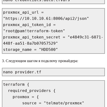
proxmox_api_url = 
"https://10.10.10.61:8006/api2/json"

proxmox_api_token_id = 
"root@pam!terraform-token"

proxmox_api_token_secret = "e4849c31-6071-
448f-aa51-8a7b07057529"

storage_name = "HDD500"
3. Следующим шагом я подключу провайдера:
nano provider.tf
terraform {

  required_providers {

    proxmox = {

        source = "telmate/proxmox"
