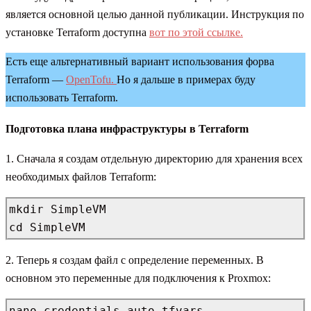
является основной целью данной публикации. Инструкция по
установке Terraform доступна
вот по этой ссылке.
Есть еще альтернативный вариант использования форва
Terraform —
OpenTofu.
Но я дальше в примерах буду
использовать Terraform.
Подготовка плана инфраструктуры в Terraform
1. Сначала я создам отдельную директорию для хранения всех
необходимых файлов Terraform:
mkdir SimpleVM

cd SimpleVM
2. Теперь я создам файл с определение переменных. В
основном это переменные для подключения к Proxmox:
nano credentials.auto.tfvars