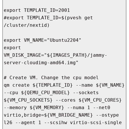
export TEMPLATE_ID=2001

#export TEMPLATE_ID=$(pvesh get 
/cluster/nextid)

export VM_NAME="Ubuntu2204"

export 
VM_DISK_IMAGE="${IMAGES_PATH}/jammy-
server-cloudimg-amd64.img"

# Create VM. Change the cpu model 

qm create ${TEMPLATE_ID} --name ${VM_NAME} 
--cpu ${QEMU_CPU_MODEL} --sockets 
${VM_CPU_SOCKETS} --cores ${VM_CPU_CORES} 
--memory ${VM_MEMORY} --numa 1 --net0 
virtio,bridge=${VM_BRIDGE_NAME} --ostype 
l26 --agent 1 --scsihw virtio-scsi-single
