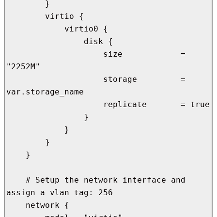
        }

        virtio {

            virtio0 {

                disk {

                    size            = 
"2252M"

                    storage         = 
var.storage_name

                    replicate       = true

                }

            }

        }

    }

    # Setup the network interface and 
assign a vlan tag: 256

    network {
