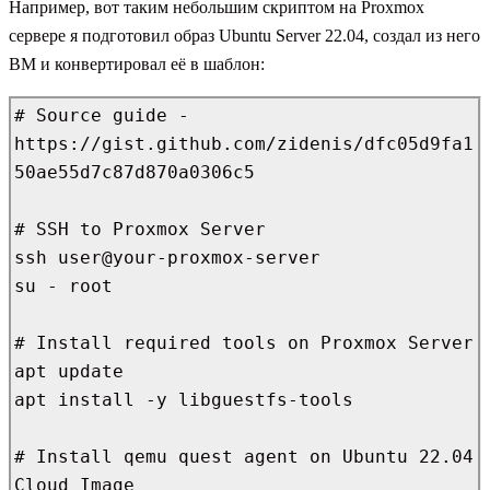
Например, вот таким небольшим скриптом на Proxmox
сервере я подготовил образ Ubuntu Server 22.04, создал из него
ВМ и конвертировал её в шаблон:
# Source guide - 
https://gist.github.com/zidenis/dfc05d9fa1
50ae55d7c87d870a0306c5

# SSH to Proxmox Server

ssh user@your-proxmox-server

su - root

# Install required tools on Proxmox Server

apt update

apt install -y libguestfs-tools

# Install qemu quest agent on Ubuntu 22.04 
Cloud Image
