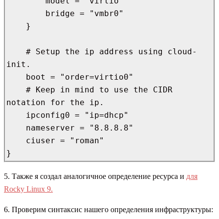
        model = "virtio"

        bridge = "vmbr0"

    }

    # Setup the ip address using cloud-
init.

    boot = "order=virtio0"

    # Keep in mind to use the CIDR 
notation for the ip.

    ipconfig0 = "ip=dhcp"

    nameserver = "8.8.8.8"

    ciuser = "roman"

}
5. Также я создал аналогичное определение ресурса и
для
Rocky Linux 9.
6. Проверим синтаксис нашего определения инфраструктуры: