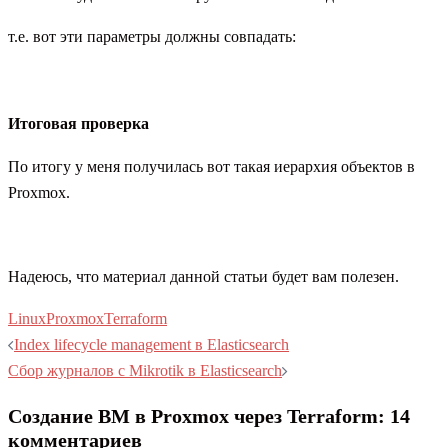
т.е. вот эти параметры должны совпадать:
Итоговая проверка
По итогу у меня получилась вот такая иерархия объектов в
Proxmox.
Надеюсь, что материал данной статьи будет вам полезен.
Linux
Proxmox
Terraform
Навигация
Index lifecycle management в Elasticsearch
записи
Сбор журналов с Mikrotik в Elasticsearch
Создание ВМ в Proxmox через Terraform
: 14
комментариев