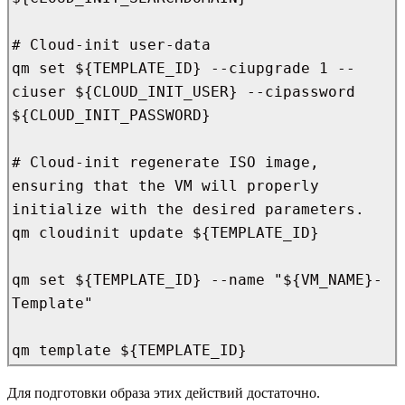
# Cloud-init user-data

qm set ${TEMPLATE_ID} --ciupgrade 1 --
ciuser ${CLOUD_INIT_USER} --cipassword 
${CLOUD_INIT_PASSWORD}

# Cloud-init regenerate ISO image, 
ensuring that the VM will properly 
initialize with the desired parameters.

qm cloudinit update ${TEMPLATE_ID}

qm set ${TEMPLATE_ID} --name "${VM_NAME}-
Template"

qm template ${TEMPLATE_ID}
Для подготовки образа этих действий достаточно.