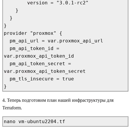
        version = "3.0.1-rc2"

    }

  }

}

provider "proxmox" {

  pm_api_url = var.proxmox_api_url

  pm_api_token_id = 
var.proxmox_api_token_id

  pm_api_token_secret = 
var.proxmox_api_token_secret

  pm_tls_insecure = true

}
4. Теперь подготовим план нашей инфраструктуры для
Terraform.
nano vm-ubuntu2204.tf