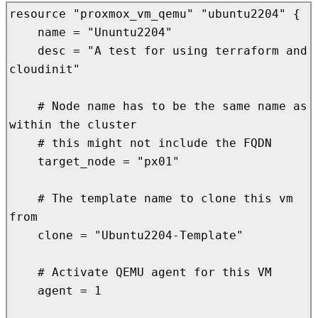
resource "proxmox_vm_qemu" "ubuntu2204" {

    name = "Ununtu2204"

    desc = "A test for using terraform and 
cloudinit"

    # Node name has to be the same name as 
within the cluster

    # this might not include the FQDN

    target_node = "px01"

    # The template name to clone this vm 
from

    clone = "Ubuntu2204-Template"

    # Activate QEMU agent for this VM

    agent = 1
