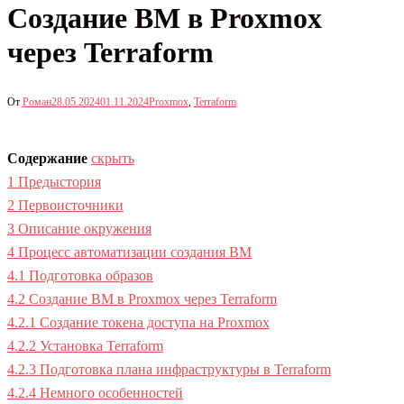
Создание ВМ в Proxmox
через Terraform
От
Роман
28.05.2024
01.11.2024
Proxmox
,
Terraform
Содержание
скрыть
1
Предыстория
2
Первоисточники
3
Описание окружения
4
Процесс автоматизации создания ВМ
4.1
Подготовка образов
4.2
Создание ВМ в Proxmox через Terraform
4.2.1
Создание токена доступа на Proxmox
4.2.2
Установка Terraform
4.2.3
Подготовка плана инфраструктуры в Terraform
4.2.4
Немного особенностей