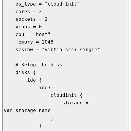
    os_type = "cloud-init"

    cores = 2

    sockets = 2

    vcpus = 0

    cpu = "host"

    memory = 2048

    scsihw = "virtio-scsi-single"

    # Setup the disk

    disks {

        ide {

            ide3 {

                cloudinit {

                    storage = 
var.storage_name

                }

            }
