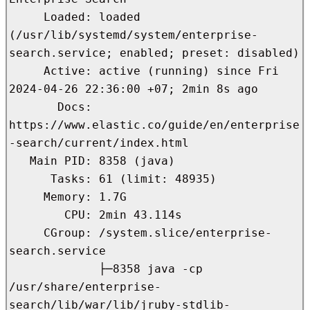
     Loaded: loaded 
(/usr/lib/systemd/system/enterprise-
search.service; enabled; preset: disabled)

     Active: active (running) since Fri 
2024-04-26 22:36:00 +07; 2min 8s ago

       Docs: 
https://www.elastic.co/guide/en/enterprise
-search/current/index.html

   Main PID: 8358 (java)

      Tasks: 61 (limit: 48935)

     Memory: 1.7G

        CPU: 2min 43.114s

     CGroup: /system.slice/enterprise-
search.service

             ├─8358 java -cp 
/usr/share/enterprise-
search/lib/war/lib/jruby-stdlib-