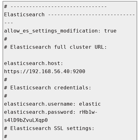
# ------------------------------- 
Elasticsearch ----------------------------
---

allow_es_settings_modification: true

#

# Elasticsearch full cluster URL:

elasticsearch.host: 
https://192.168.56.40:9200

#

# Elasticsearch credentials:

#

elasticsearch.username: elastic

elasticsearch.password: rHb1w-
s4lD9bZvuLXqp0

# Elasticsearch SSL settings:

#
