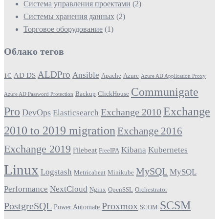
Система управления проектами
(2)
Системы хранения данных
(2)
Торговое оборудование
(1)
Облако тегов
ALDPro
Ansible
AD DS
1С
Apache
Azure
Azure AD Application Proxy
Communigate
Backup
ClickHouse
Azure AD Password Protection
Pro
Exchange
Exchange 2010
DevOps
Elasticsearch
2010 to 2019 migration
Exchange 2016
Exchange 2019
Kibana
Kubernetes
Filebeat
FreeIPA
Linux
MySQL
Logstash
MySQL
Metricabeat
Minikube
Performance
NextCloud
Nginx
OpenSSL
Orchestrator
SCSM
PostgreSQL
Proxmox
Power Automate
SCOM