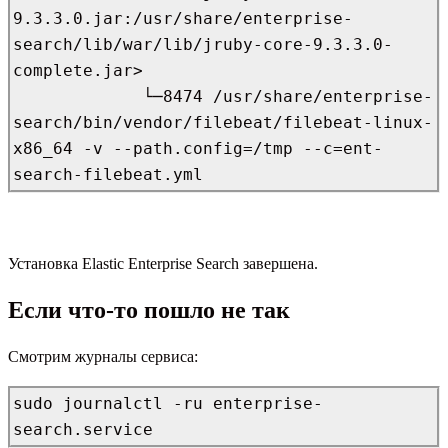
9.3.3.0.jar:/usr/share/enterprise-
search/lib/war/lib/jruby-core-9.3.3.0-
complete.jar>

             └─8474 /usr/share/enterprise-
search/bin/vendor/filebeat/filebeat-linux-
x86_64 -v --path.config=/tmp --c=ent-
search-filebeat.yml
Установка Elastic Enterprise Search завершена.
Если что-то пошло не так
Смотрим журналы сервиса:
sudo journalctl -ru enterprise-
search.service