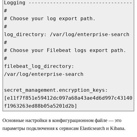
Logging ----------------------------------

#

# Choose your log export path.

#

log_directory: /var/log/enterprise-search

#

# Choose your Filebeat logs export path.

#

filebeat_log_directory: 
/var/log/enterprise-search

secret_management.encryption_keys: 
[e11f7f851e59412dc097a68a43ae4d6d997c43140
f1963263ed88b05a5201d2b]
Основные настройки в конфигурационном файле — это
параметры подключения к сервисам Elasticsearch и Kibana.