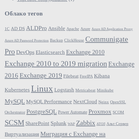
Облако тегов
ALDPro
Ansible
AD DS
1С
Apache
Azure
Azure AD Application Proxy
Communigate
Backup
ClickHouse
Azure AD Password Protection
Pro
Exchange 2010
DevOps
Elasticsearch
Exchange 2010 to 2019 migration
Exchange
2016
Exchange 2019
Kibana
Filebeat
FreeIPA
Linux
Kubernetes
Logstash
Metricabeat
Minikube
MySQL
MySQL Performance
NextCloud
Nginx
OpenSSL
PostgreSQL
Proxmox
Power Automate
Orchestrator
SCOM
SCSM
Zabbix
Splunk
SharePoint
Альт Сервер
WAP
АТОЛ
Миграция с Exchange на
Виртуализация