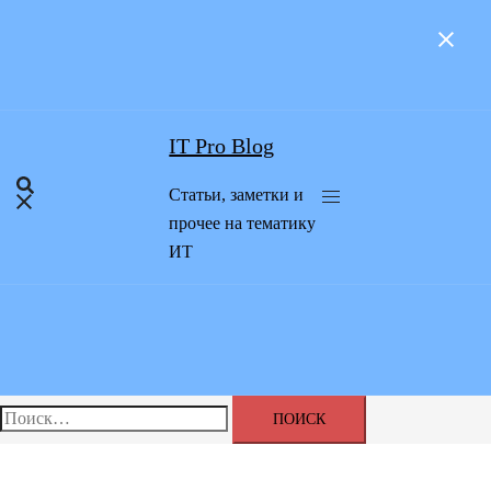
Перейти
к
содержимому
IT Pro Blog
Статьи, заметки и
прочее на тематику
ИТ
Найти:
Главная